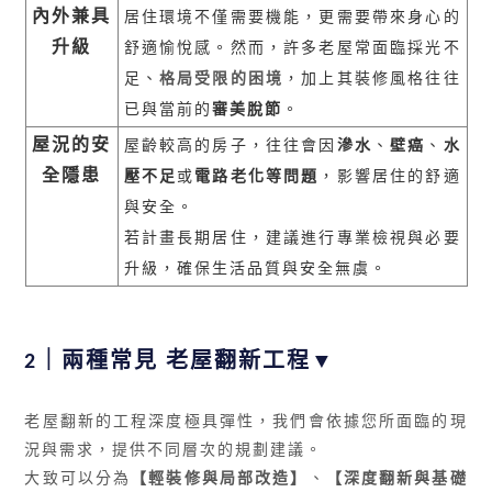
內外兼具
居住環境不僅需要機能，更需要帶來身心的
升級
舒適愉悅感。然而，許多老屋常面臨採光不
足、
格局受限的困境
，加上其裝修風格往往
已與當前的
審美脫節
。
屋況的安
屋齡較高的房子，往往會因
滲水
、
壁癌
、
水
全隱患
壓不足
或
電路老化等問題
，影響居住的舒適
與安全。
若計畫長期居住，建議進行專業檢視與必要
升級，確保生活品質與安全無虞。
2｜
兩種常見 老屋翻新工程▼
老屋翻新的工程深度極具彈性，我們會依據您所面臨的現
況與需求，提供不同層次的
規劃建議
。
大致可以分為
【
輕裝修與局部改造】
、
【
深度翻新與基礎