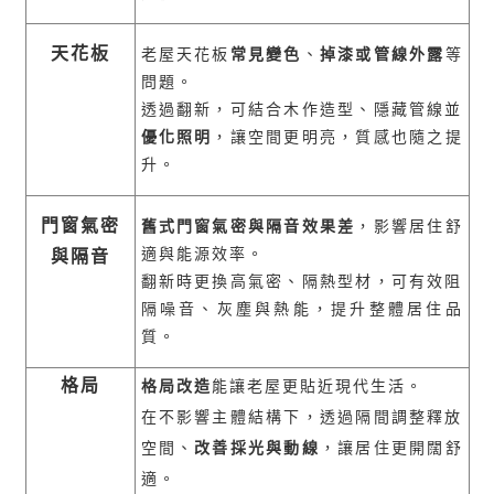
天花板
老屋天花板
常見變色
、
掉漆或管線外露
等
問題。
透過翻新，可結合木作造型、隱藏管線並
優化照明
，讓空間更明亮，質感也隨之提
升。
門窗氣密
舊式門窗氣密與隔音效果差
，影響居住舒
適與能源效率。
與隔音
翻新時更換高氣密、隔熱型材，可有效阻
隔噪音、灰塵與熱能，提升整體居住品
質。
格局
格局改造
能讓老屋更貼近現代生活。
在不影響主體結構下，透過隔間調整釋放
空間、
改善採光與動線
，讓居住更開闊舒
適。