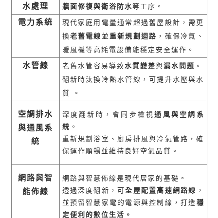
水處理
牆面修復與衛浴防水
等工序。
電力系統
現代家庭用電量通常超過舊屋設計，需更
換
老舊電線
並
重新規劃迴路
，確保冷氣、
暖風機等高耗電設備能穩定安全運作。
水管線
老舊水管容易導致
水質變差
與
漏水問題
。
翻新時汰換冷熱水管線，可提升水壓與水
質 。
空調排水
深度翻新時，會同步檢視
通風與空調系
統
。
與通風系
重新規劃浴室、廚房排風與冷氣管路，確
統
保運作順暢並維持良好空氣品質。
網路與智
網路與智慧佈線是現代居家的基礎。
透過深度翻新，可
全屋配置高速網路線
，
能佈線
並預留智慧家電的電源與控制線，打造
穩
定便利的數位生活。