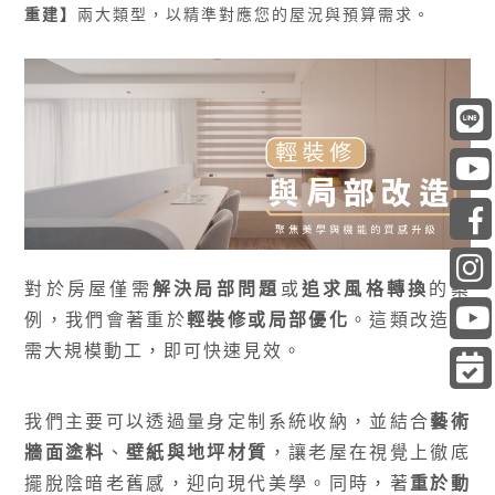
重建
】
兩大類型，以精準對應您的屋況與預算需求。
對於房屋僅需
解決局部問題
或
追求風格轉換
的案
例，我們會著重於
輕裝修或局部優化
。這類改造無
需大規模動工，即可快速見效。
我們主要可以透過
量身定制系統收納，
並結合
藝術
牆面塗料
、
壁紙與地坪材質
，讓老屋在視覺上徹底
擺脫陰暗老舊感，迎向現代美學。同時，著
重於動