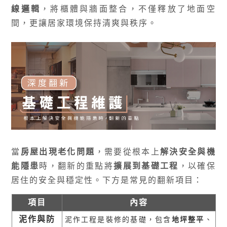
線邏輯
，將櫃體與牆面整合，不僅釋放了地面空
間，更讓居家環境保持清爽與秩序。
當
房屋出現老化問題
，需要從根本上
解決安全與機
能隱患
時，翻新的重點將
擴展到基礎工程
，以確保
居住的安全與穩定性。下方是常見的翻新項目：
項目
內容
泥作與防
泥作工程是裝修的基礎，包含
地坪整平
、