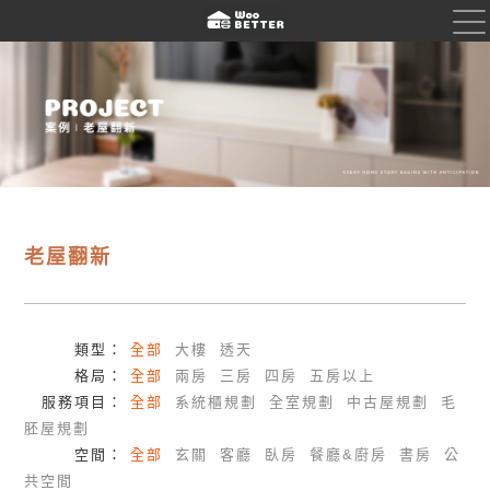
老屋
翻新
類型：
全部
大樓
透天
格局：
全部
兩房
三房
四房
五房以上
服務項目：
全部
系統櫃規劃
全室規劃
中古屋規劃
毛
胚屋規劃
空間：
全部
玄關
客廳
臥房
餐廳&廚房
書房
公
共空間