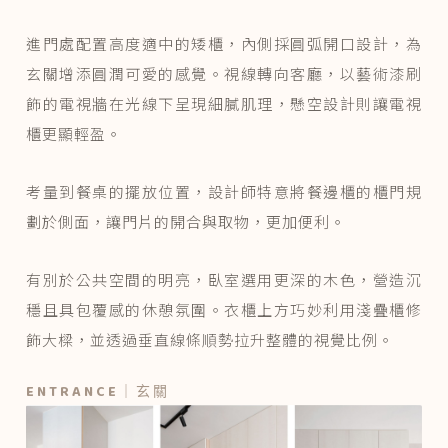
進門處配置高度適中的矮櫃，內側採圓弧開口設計，為
玄關增添圓潤可愛的感覺。視線轉向客廳，以藝術漆刷
飾的電視牆在光線下呈現細膩肌理，懸空設計則讓電視
櫃更顯輕盈。
考量到餐桌的擺放位置，設計師特意將餐邊櫃的櫃門規
劃於側面，讓門片的開合與取物，更加便利。
有別於公共空間的明亮，臥室選用更深的木色，營造沉
穩且具包覆感的休憩氛圍。衣櫃上方巧妙利用淺疊櫃修
飾大樑，並透過垂直線條順勢拉升整體的視覺比例。
ENTRANCE｜玄關