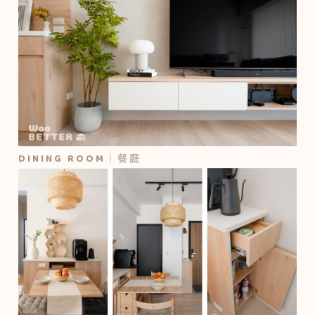
DINING ROOM｜餐廳