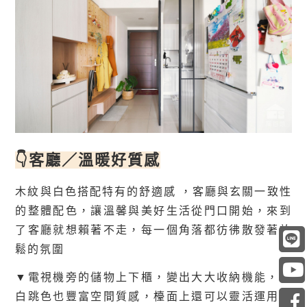
👇
客廳／
溫暖好質感
木紋與白色搭配特有的舒適感 ，客廳與玄關一致性
的整體配色，
讓溫馨與美好生活從門口開始，
來到
了客廳就想賴著不走，每一個角落都彷彿散發著放
鬆的氛圍
▼電視機旁的儲物上下櫃，變出大大收納機能，木
白跳色也豐富空間質感，檯面上還可以靈活運用，