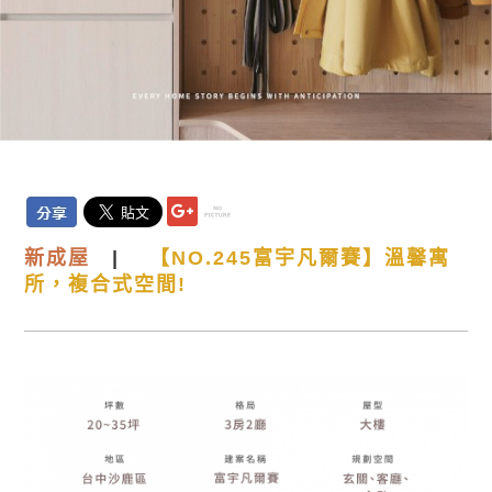
新
成屋
|
【NO.245富宇凡爾賽】溫馨寓
所，複合式空間!