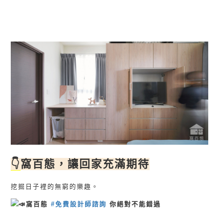
👇
窩百態，讓回家充滿期待
挖掘日子裡的無窮的樂趣。
窩百態
#免費設計師諮詢
你絕對不能錯過