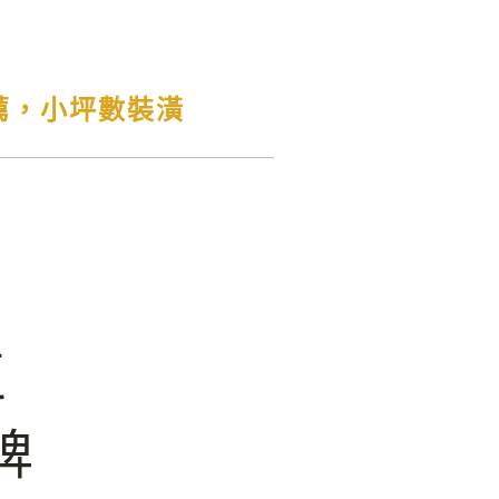
薦，小坪數裝潢
區
牌