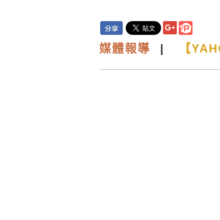
媒
體報導
|
【YA