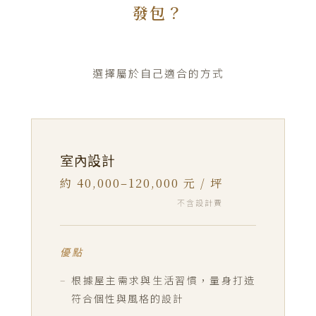
發包？
廢棄物清
基礎工程
約 40,000–60,000 元 / 坪
約 10,000–28,000 元 / 車
運
裝潢工程
約 40,000–70,000 元 / 坪
選擇屬於自己適合的方式
以上價格為目前市場行情僅供參考，實際依需
廢棄物清運
約 18,000–28,000 元 / 車
求依窩百態服務項目與諮詢為主
以上價格為目前市場行情僅供參考，實際依需
室內設計
求依窩百態服務項目與諮詢為主
約 40,000–120,000 元 / 坪
不含設計費
優點
根據屋主需求與生活習慣，量身打造
符合個性與風格的設計