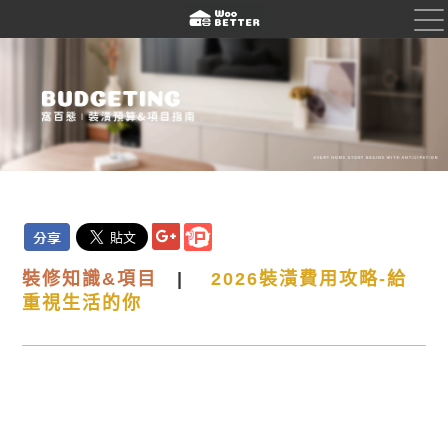
裝
修知識&項目
|
2026裝潢費用攻略-給
重視生活的你