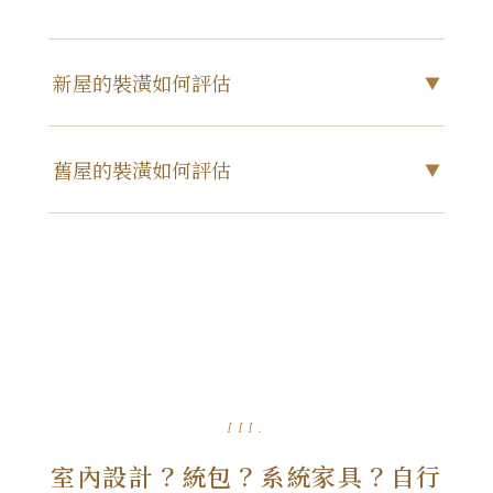
新屋的裝潢如何評估
▼
屋齡新穎的住宅，本就有穩定的結構基底，讓
舊屋的裝潢如何評估
▼
設計能更專注於空間的氣質與生活感的鋪陳。
在材質與風格之間細細取捨，讓新家不只是漂
舊屋經年使用，水電管線與牆面隔間可能已有
亮，更像一間說得出故事的旅店，裝下你想過
老化狀況。若沒有及時檢修更新，將影響後續
的每一種日子。
居住的安全與穩定。在裝潢規劃中，建議將預
算著重於基礎工程與固定裝潢，為新生活打好
項目
參考行情
底，也讓住進去的每一天，都更安心、踏實。
設計費用
約 5,000–15,000 元 / 坪
項目
參考行情
III.
裝潢工程
約 40,000–120,000 元 /
室內設計？統包？系統家具？自行
設計費用
約 5,000–15,000 元 / 坪
坪