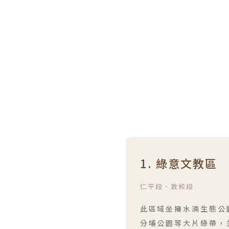
1. 綠意文教區
仁平段、敦和段
此區域坐擁水湳生態公
分埔公園等大片綠帶，