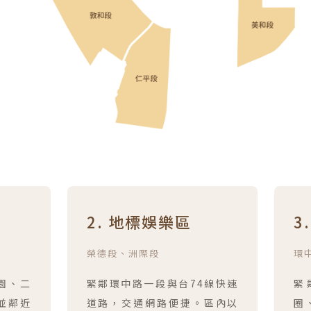
2. 地標娛樂區
3
榮德段、洲際段
環
園、二
緊鄰環中路一段與台74線快速
緊
並鄰近
道路，交通網路便捷。區內以
圈