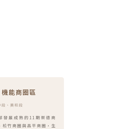
. 機能商圈區
中段、美和段
鄰發展成熟的11期崇德商
、松竹商圈與昌平商圈，生