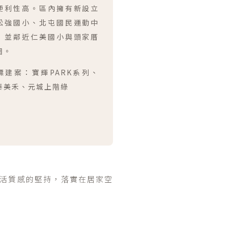
便利性高。區內擁有新設立
松強國小、北屯國民運動中
，並鄰近仁美國小與頭家厝
圈。
標建案：寶輝PARK系列、
泰美禾、元城上階綠
活質感的堅持，落實在居家空